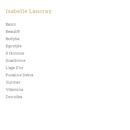
Isabelle Lancray
Basis
Beaulift
Bodylia
Egostyle
Il Homme
Ilsactivine
L’age D’or
Puraline Detox
Surmer
Vitamina
Zensibia