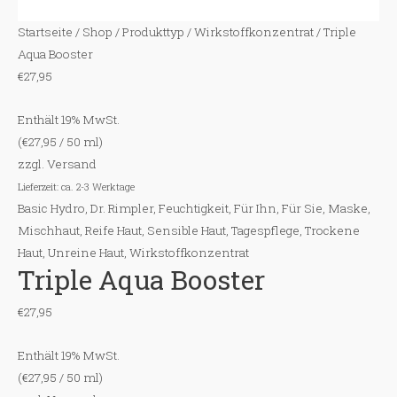
Startseite
/
Shop
/
Produkttyp
/
Wirkstoffkonzentrat
/ Triple
Aqua Booster
€
27,95
Enthält 19% MwSt.
(
€
27,95
/ 50 ml)
zzgl.
Versand
Lieferzeit: ca. 2-3 Werktage
Basic Hydro
,
Dr. Rimpler
,
Feuchtigkeit
,
Für Ihn
,
Für Sie
,
Maske
,
Mischhaut
,
Reife Haut
,
Sensible Haut
,
Tagespflege
,
Trockene
Haut
,
Unreine Haut
,
Wirkstoffkonzentrat
Triple Aqua Booster
€
27,95
Enthält 19% MwSt.
(
€
27,95
/ 50 ml)