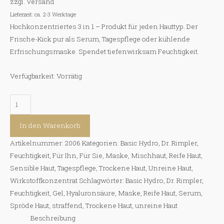
zzgl.
Versand
Lieferzeit: ca. 2-3 Werktage
Hochkonzentriertes 3 in 1 – Produkt für jeden Hauttyp. Der
Frische-Kick pur als Serum, Tagespflege oder kühlende
Erfrischungsmaske. Spendet tiefenwirksam Feuchtigkeit.
Verfügbarkeit:
Vorrätig
Triple
Aqua
Booster
In den Warenkorb
Menge
Artikelnummer:
2006
Kategorien:
Basic Hydro
,
Dr. Rimpler
,
Feuchtigkeit
,
Für Ihn
,
Für Sie
,
Maske
,
Mischhaut
,
Reife Haut
,
Sensible Haut
,
Tagespflege
,
Trockene Haut
,
Unreine Haut
,
Wirkstoffkonzentrat
Schlagwörter:
Basic Hydro
,
Dr. Rimpler
,
Feuchtigkeit
,
Gel
,
Hyaluronsäure
,
Maske
,
Reife Haut
,
Serum
,
Spröde Haut
,
straffend
,
Trockene Haut
,
unreine Haut
Beschreibung