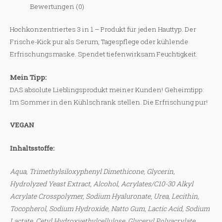
Bewertungen (0)
Hochkonzentriertes 3 in 1 – Produkt für jeden Hauttyp. Der
Frische-Kick pur als Serum, Tagespflege oder kühlende
Erfrischungsmaske. Spendet tiefenwirksam Feuchtigkeit.
Mein Tipp:
DAS absolute Lieblingsprodukt meiner Kunden! Geheimtipp:
Im Sommer in den Kühlschrank stellen. Die Erfrischung pur!
VEGAN
Inhaltsstoffe:
Aqua, Trimethylsiloxyphenyl Dimethicone, Glycerin,
Hydrolyzed Yeast Extract, Alcohol, Acrylates/C10-30 Alkyl
Acrylate Crosspolymer, Sodium Hyaluronate, Urea, Lecithin,
Tocopherol, Sodium Hydroxide, Natto Gum, Lactic Acid, Sodium
Lactate, Cetyl Hydroxyethylcellulose, Glyceryl Polyacrylate,