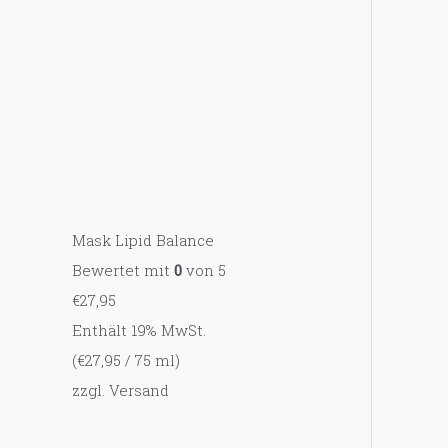
c
h
:
Mask Lipid Balance
Bewertet mit
0
von 5
€
27,95
Enthält 19% MwSt.
(
€
27,95
/ 75 ml)
zzgl.
Versand