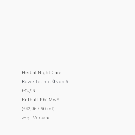
c
h
:
Herbal Night Care
Bewertet mit
0
von 5
€
42,95
Enthält 19% MwSt.
(
€
42,95
/ 50 ml)
zzgl.
Versand