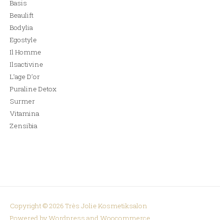
Basis
Beaulift
Bodylia
Egostyle
Il Homme
Ilsactivine
L’age D’or
Puraline Detox
Surmer
Vitamina
Zensibia
Copyright © 2026
Très Jolie Kosmetiksalon
Powered by Wordpress and Woocommerce