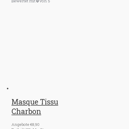
Bewertet mit
0
von 5
Masque Tissu
Charbon
Angebote
€
8,90