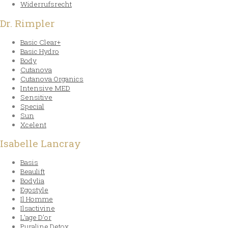
Widerrufsrecht
Dr. Rimpler
Basic Clear+
Basic Hydro
Body
Cutanova
Cutanova Organics
Intensive MED
Sensitive
Special
Sun
Xcelent
Isabelle Lancray
Basis
Beaulift
Bodylia
Egostyle
Il Homme
Ilsactivine
L’age D’or
Puraline Detox