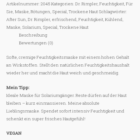
Active
Artikelnummer:
2045
Kategorien:
Dr. Rimpler
,
Feuchtigkeit
,
Für
Menge
Sie
,
Maske
,
Rötungen
,
Special
,
Trockene Haut
Schlagwörter:
After Sun
,
Dr. Rimpler
,
erfrischend
,
Feuchtigkeit
,
Kühlend
,
Maske
,
Solarium
,
Special
,
Trockene Haut
Beschreibung
Bewertungen (0)
Softe, cremige Feuchtigkeitsmaske mit einem hohen Gehalt
an Wirkstoffen. Stellt den natürlichen Feuchtigkeitshaushalt
wieder her und macht die Haut weich und geschmeidig.
Mein Tipp:
Ideale Maske für Solariumgänger. Reste dürfen auf der Haut
bleiben – kurz einmassieren. Meine absolute
Lieblingsmaske. Spendet sofort intensiv Feuchtigkeit und
schenkt ein super frisches Hautgefühl!
VEGAN