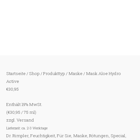
Zum
Inhalt
springen
Startseite
/
Shop
/
Produkttyp
/
Maske
/ Mask Aloe Hydro
Active
€
30,95
Enthält 19% MwSt.
(
€
30,95
/ 75 ml)
zzgl.
Versand
Lieferzeit: ca. 2-3 Werktage
Dr. Rimpler
,
Feuchtigkeit
,
Für Sie
,
Maske
,
Rötungen
,
Special
,