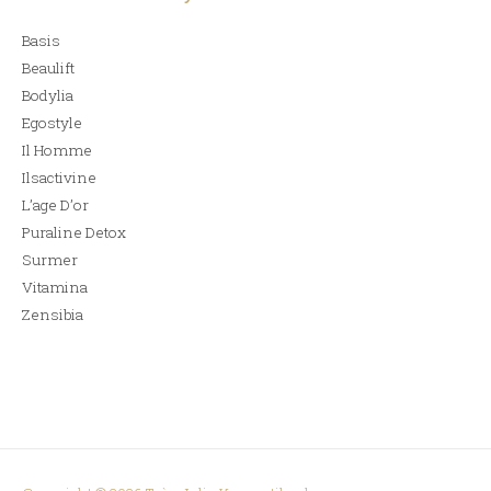
Basis
Beaulift
Bodylia
Egostyle
Il Homme
Ilsactivine
L’age D’or
Puraline Detox
Surmer
Vitamina
Zensibia