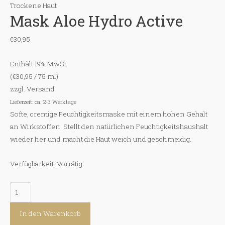
Trockene Haut
Mask Aloe Hydro Active
€
30,95
Enthält 19% MwSt.
(
€
30,95
/ 75 ml)
zzgl.
Versand
Lieferzeit: ca. 2-3 Werktage
Softe, cremige Feuchtigkeitsmaske mit einem hohen Gehalt
an Wirkstoffen. Stellt den natürlichen Feuchtigkeitshaushalt
wieder her und macht die Haut weich und geschmeidig.
Verfügbarkeit:
Vorrätig
Mask
Aloe
Hydro
In den Warenkorb