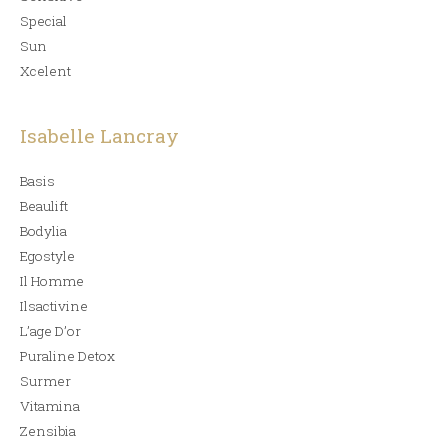
Special
Sun
Xcelent
Isabelle Lancray
Basis
Beaulift
Bodylia
Egostyle
Il Homme
Ilsactivine
L’age D’or
Puraline Detox
Surmer
Vitamina
Zensibia