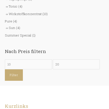
Tonic
(4)
Wirkstoffkonzentrat
(10)
Pure
(4)
Sun
(4)
Summer Special
(1)
Nach Preis filtern
M
M
i
a
Filter
n
x
.
.
P
P
r
r
e
e
Kurzlinks
i
i