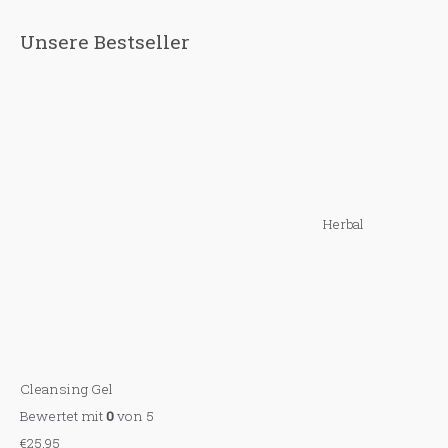
c
h
Unsere Bestseller
e
n
a
c
h
:
Herbal
Cleansing Gel
Bewertet mit
0
von 5
€
25,95