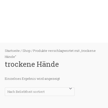
Zum
Inhalt
springen
Startseite
/
Shop
/ Produkte verschlagwortet mit „trockene
Hände“
trockene Hände
Einzelnes Ergebnis wird angezeigt