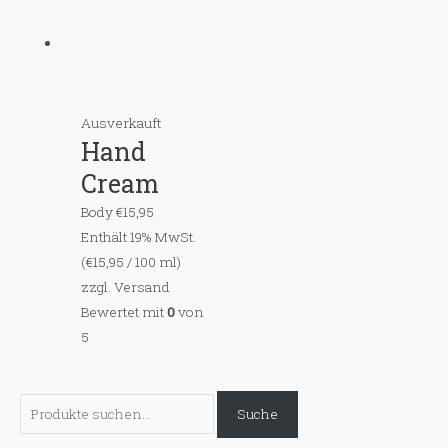
Ausverkauft
Hand
Cream
Body
€
15,95
Enthält 19% MwSt.
(
€
15,95
/ 100 ml)
zzgl.
Versand
Bewertet mit
0
von
5
S
Suche
u