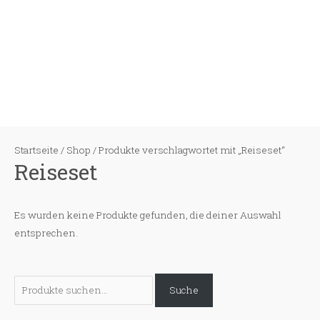
Zum
Inhalt
springen
Startseite
/
Shop
/ Produkte verschlagwortet mit „Reiseset“
Reiseset
Es wurden keine Produkte gefunden, die deiner Auswahl
entsprechen.
S
Suche
u