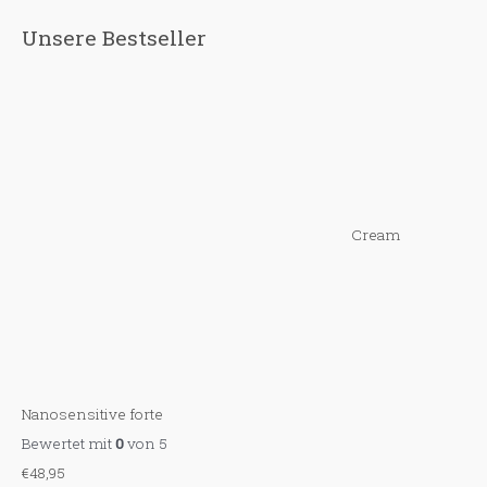
c
h
Unsere Bestseller
e
n
a
c
h
:
Cream
Nanosensitive forte
Bewertet mit
0
von 5
€
48,95