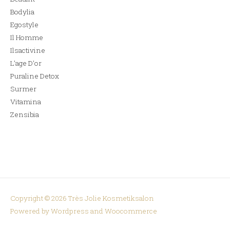
Bodylia
Egostyle
Il Homme
Ilsactivine
L’age D’or
Puraline Detox
Surmer
Vitamina
Zensibia
Copyright © 2026
Très Jolie Kosmetiksalon
Powered by Wordpress and Woocommerce