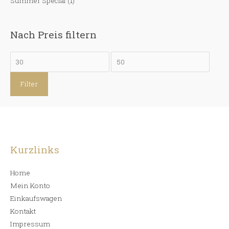
Summer Special
(1)
Nach Preis filtern
M
M
i
a
Filter
n
x
.
.
P
P
r
r
e
e
Kurzlinks
i
i
s
s
Home
Mein Konto
Einkaufswagen
Kontakt
Impressum