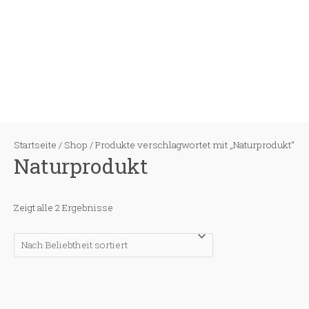
Zum
Inhalt
springen
Startseite
/
Shop
/ Produkte verschlagwortet mit „Naturprodukt“
Naturprodukt
Zeigt alle 2 Ergebnisse