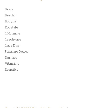
Basis
Beaulift
Bodylia
Egostyle
Il Homme
Ilsactivine
L’age D’or
Puraline Detox
Surmer
Vitamina
Zensibia