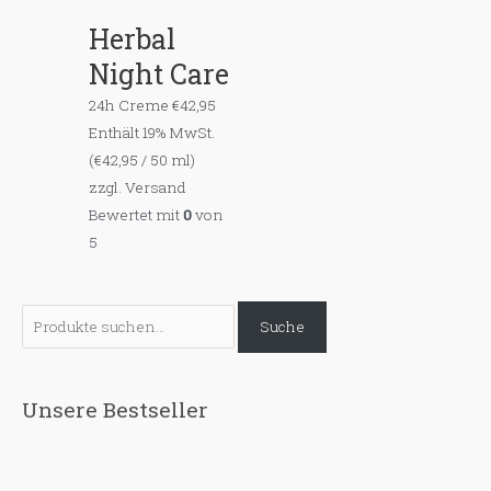
Herbal
Night Care
24h Creme
€
42,95
Enthält 19% MwSt.
(
€
42,95
/ 50 ml)
zzgl.
Versand
Bewertet mit
0
von
5
S
Suche
u
c
h
Unsere Bestseller
e
n