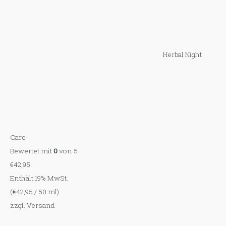
a
c
h
:
Herbal Night
Care
Bewertet mit
0
von 5
€
42,95
Enthält 19% MwSt.
(
€
42,95
/ 50 ml)
zzgl.
Versand