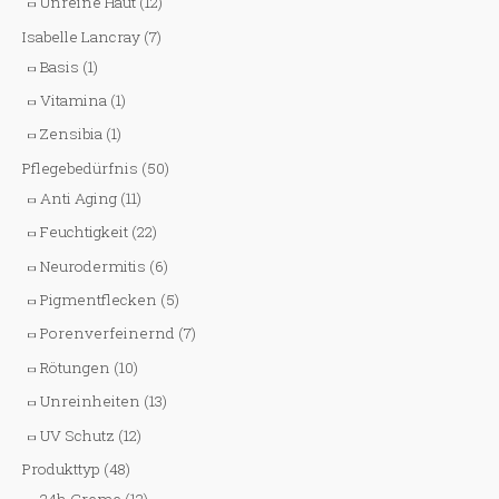
Unreine Haut
(12)
Isabelle Lancray
(7)
Basis
(1)
Vitamina
(1)
Zensibia
(1)
Pflegebedürfnis
(50)
Anti Aging
(11)
Feuchtigkeit
(22)
Neurodermitis
(6)
Pigmentflecken
(5)
Porenverfeinernd
(7)
Rötungen
(10)
Unreinheiten
(13)
UV Schutz
(12)
Produkttyp
(48)
24h Creme
(12)