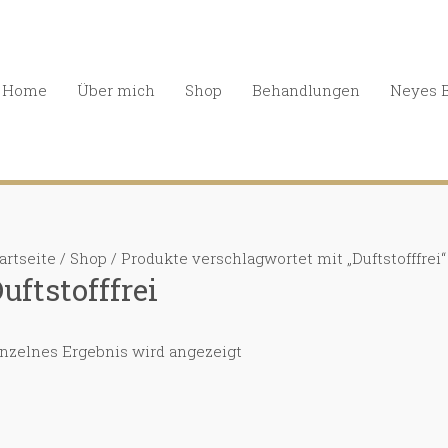
Home
Über mich
Shop
Behandlungen
Neyes 
artseite
/
Shop
/ Produkte verschlagwortet mit „Duftstofffrei“
uftstofffrei
nzelnes Ergebnis wird angezeigt