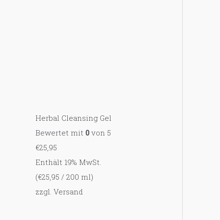
c
h
:
Herbal Cleansing Gel
Bewertet mit
0
von 5
€
25,95
Enthält 19% MwSt.
(
€
25,95
/ 200 ml)
zzgl.
Versand